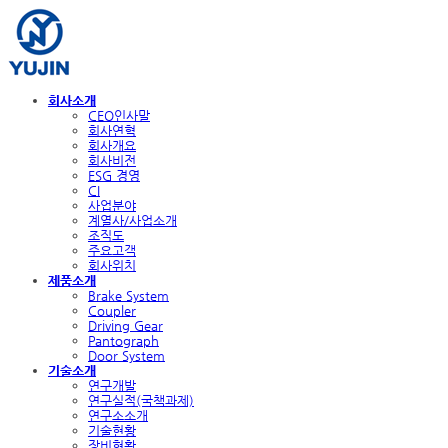
회사소개
CEO인사말
회사연혁
회사개요
회사비전
ESG 경영
CI
사업분야
계열사/사업소개
조직도
주요고객
회사위치
제품소개
Brake System
Coupler
Driving Gear
Pantograph
Door System
기술소개
연구개발
연구실적(국책과제)
연구소소개
기술현황
장비현황